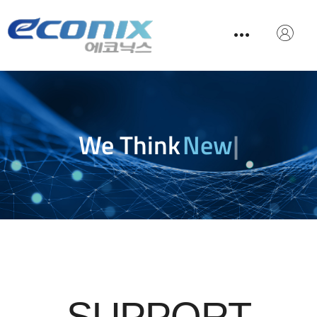
We Think
New T
|
SUPPORT