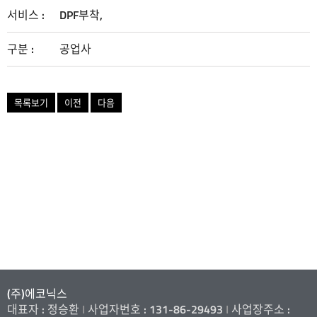
서비스 :
DPF부착,
디폴트
구분 :
공업사
목록보기
이전
다음
(주)에코닉스
대표자 : 정승환
I
사업자번호 : 131-86-29493
I
사업장주소 :