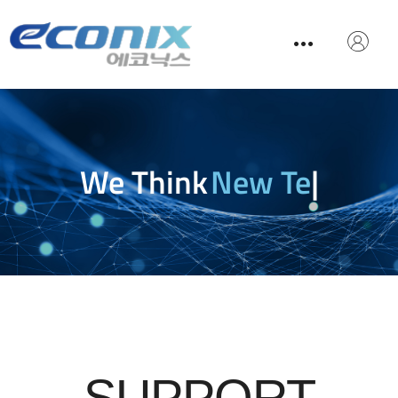
We Think
New Tech
|
SUPPORT