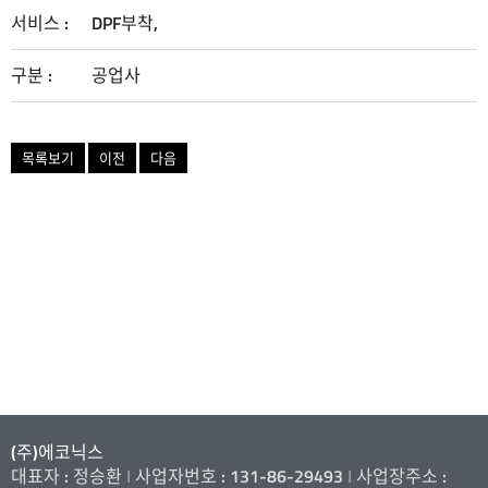
서비스 :
DPF부착,
디폴트
구분 :
공업사
목록보기
이전
다음
(주)에코닉스
대표자 : 정승환
I
사업자번호 : 131-86-29493
I
사업장주소 :