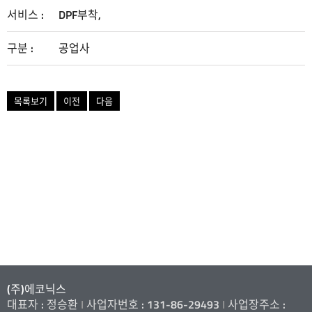
서비스 :
DPF부착,
디폴트
구분 :
공업사
목록보기
이전
다음
(주)에코닉스
대표자 : 정승환
I
사업자번호 : 131-86-29493
I
사업장주소 :