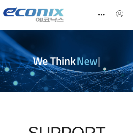
We Think
New T
|
SUPPORT