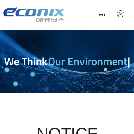
We Think
Our Environment
|
NOTICE